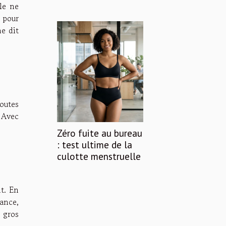
lle ne
s pour
ne dit
toutes
 Avec
Zéro fuite au bureau
: test ultime de la
culotte menstruelle
t. En
vance,
s gros