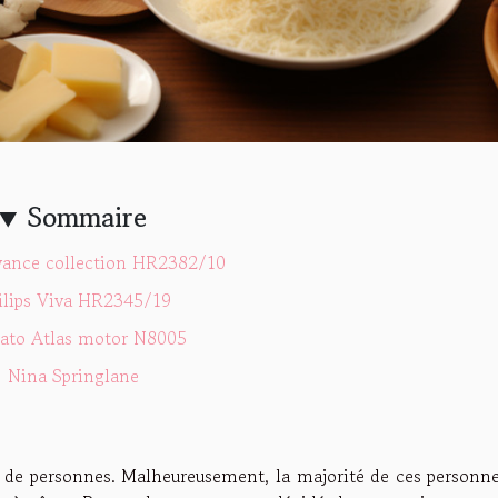
Sommaire
vance collection HR2382/10
ilips Viva HR2345/19
ato Atlas motor N8005
Nina Springlane
e de personnes. Malheureusement, la majorité de ces personne