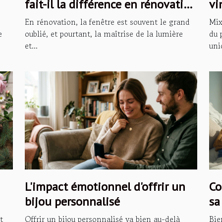
fait-il la différence en rénovation
vi
?
mo
En rénovation, la fenêtre est souvent le grand
Mix
e
oublié, et pourtant, la maîtrise de la lumière
du 
et...
uni
L'impact émotionnel d'offrir un
Co
bijou personnalisé
sa
t
Offrir un bijou personnalisé va bien au-delà
Bie