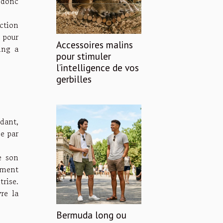
t donc
ection
s pour
Accessoires malins
ing a
pour stimuler
l’intelligence de vos
gerbilles
dant,
e par
e son
tement
trise.
re la
Bermuda long ou