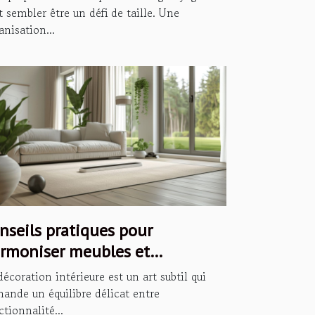
t sembler être un défi de taille. Une
anisation...
nseils pratiques pour
rmoniser meubles et
coration intérieure
décoration intérieure est un art subtil qui
ande un équilibre délicat entre
ctionnalité...