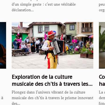
d’un simple geste : c’est une véritable
peu
déclaration...
org
Exploration de la culture
Co
musicale des ch'tis à travers les
ha
podcasts
dé
Plongez dans l’univers vibrant de la culture
La 
 à
musicale des ch’tis à travers le prisme innovant
dem
des...
fon