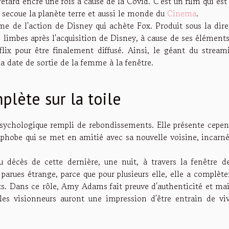
etard encre une fois à cause de la Covid. C'est un film qui es
ui secoue la planète terre et aussi le monde du
Cinema
.
ctime de l'action de Disney qui achète Fox. Produit sous la dir
 limbes après l'acquisition de Disney, à cause de ses élément
flix pour être finalement diffusé. Ainsi, le géant du stream
date de sortie de la femme à la fenêtre.
lète sur la toile
psychologique rempli de rebondissements. Elle présente cepen
phobe qui se met en amitié avec sa nouvelle voisine, incarné
écès de cette dernière, une nuit, à travers la fenêtre d
 parues étrange, parce que pour plusieurs elle, elle a complè
its. Dans ce rôle, Amy Adams fait preuve d'authenticité et mai
es visionneurs auront une impression d'être entrain de viv