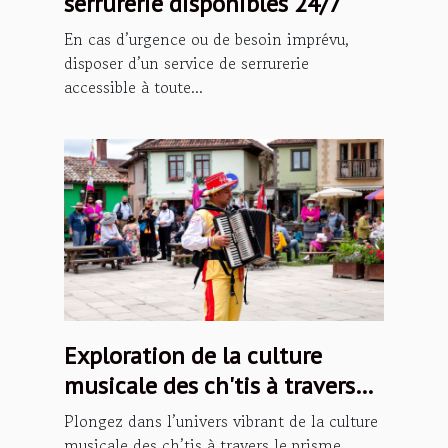
serrurerie disponibles 24/7
En cas d’urgence ou de besoin imprévu,
disposer d’un service de serrurerie
accessible à toute...
Exploration de la culture
musicale des ch'tis à travers
les podcasts
Plongez dans l’univers vibrant de la culture
musicale des ch’tis à travers le prisme